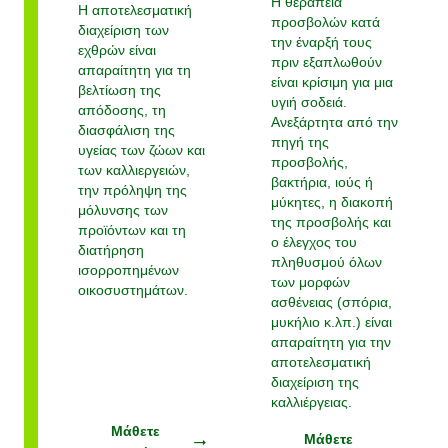
Η θεραπεία
Η αποτελεσματική
προσβολών κατά
διαχείριση των
την έναρξή τους
εχθρών είναι
πριν εξαπλωθούν
απαραίτητη για τη
είναι κρίσιμη για μια
βελτίωση της
υγιή σοδειά.
απόδοσης, τη
Ανεξάρτητα από την
διασφάλιση της
πηγή της
υγείας των ζώων και
προσβολής,
των καλλιεργειών,
βακτήρια, ιούς ή
την πρόληψη της
μύκητες, η διακοπή
μόλυνσης των
της προσβολής και
προϊόντων και τη
ο έλεγχος του
διατήρηση
πληθυσμού όλων
ισορροπημένων
των μορφών
οικοσυστημάτων.
ασθένειας (σπόρια,
μυκήλιο κ.λπ.) είναι
απαραίτητη για την
αποτελεσματική
διαχείριση της
καλλιέργειας.
Μάθετε
Μάθετε